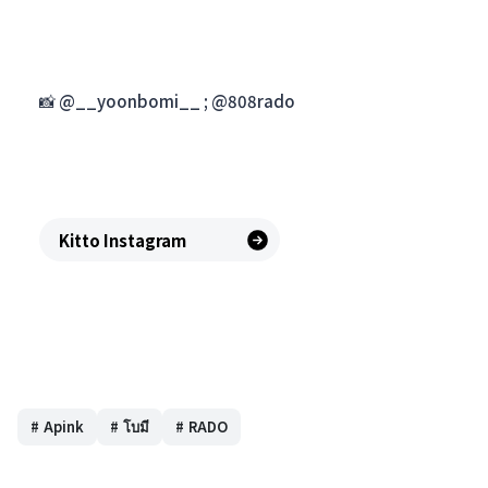
📸
@__yoonbomi__
;
@808rado
Kitto Instagram
#
Apink
#
โบมี
#
RADO