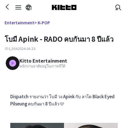
> K-POP
Entertainment
โบมี Apink - RADO คบกันมา 8 ปีแล้ว
1,934
2024.04.23
Kitto Entertainment
พนักงานอาศัยอยู่ในเกาหลีใต้
Dispatch รายงานว่า โบมี วง Apink กับ ลาโด Black Eyed
Pilseung คบกันมา 8 ปีแล้ว 🩷