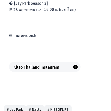
🎧 [Jay Park Season 2]
📆 28 พฤษภาคม เวลา 16.00 น. (เวลาไทย)
📸 morevision.k
Kitto Thailand Instagram
#
Jay Park
#
Natty
#
KISSOFLIFE