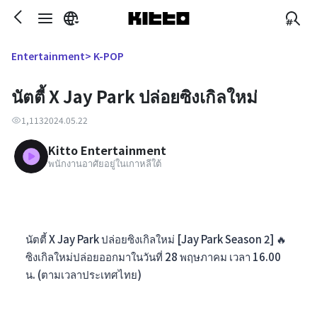
> K-POP
Entertainment
นัตตี้ X Jay Park ปล่อยซิงเกิลใหม่
1,113
2024.05.22
Kitto Entertainment
พนักงานอาศัยอยู่ในเกาหลีใต้
นัตตี้ X Jay Park ปล่อยซิงเกิลใหม่ [Jay Park Season 2] 🔥
ซิงเกิลใหม่ปล่อยออกมาในวันที่ 28 พฤษภาคม เวลา 16.00
น. (ตามเวลาประเทศไทย)