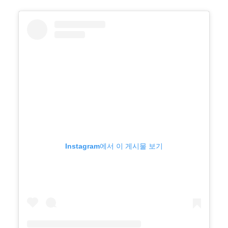
Instagram에서 이 게시물 보기