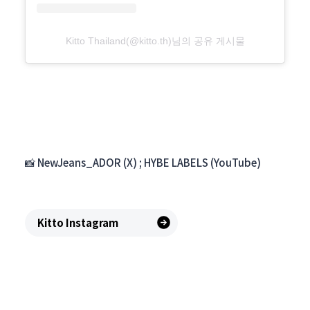
Kitto Thailand(@kitto.th)님의 공유 게시물
📸 NewJeans_ADOR (X) ; HYBE LABELS (YouTube)
Kitto Instagram