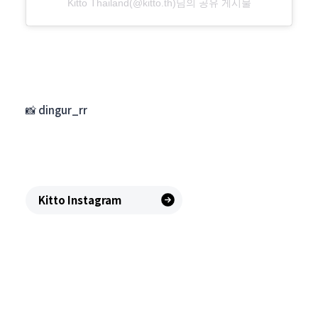
Kitto Thailand(@kitto.th)님의 공유 게시물
📸 dingur_rr
Kitto Instagram