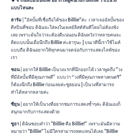
แบบไหนคะ
ฮารัม |
"อัลบั้มที่เชื่อถือได้ของ Billlie"ค่ะ เวลาเจออัลบั้มของ
ศิลปินที่ชอบ ดิฉันจะใส่ลงในเพลย์ลิสต์ทันทีโดยไม่ต้องฟัง
เลย เพราะมั่นใจว่าจะต้องดีแน่นอน ดิฉันหวังว่าหลายคนจะ
คิดแบบนั้นเมื่อนึกถึง Billlie ค่ะ
ฮารุนะ | บนเวทีนี้เราใช้ไมค์
แบบถือ ดิฉันอยากให้ทุกคนมาจดจ่อกับการแสดงไลฟ์ของ
เรา
ชอน |
อยากให้ Billlie เป็นวงแรกที่นึกออกได้ เวลาพูดถึง "วง
ที่มีอัลบั้มที่มีคุณภาพดี” แบบว่า “วงที่มีคุณภาพทางดนตรี”
ก็ต้องนึกถึง Billlie ก่อนเลยค่ะ
ซูฮยอน | เป็นวงที่สามารถ
ทำได้หลากหลายค่ะ
ซียุน |
อยากให้เป็นวงที่อยากชมการแสดงซ้ำๆค่ะ ดิฉันเองก็
สนุกมากกับการแสดงด้วย
ซูอา |
ดิฉันชอบคำว่า "Billlie คือ Billlie!" เพราะมันมีความ
หมายว่า "Billlie" ไม่มีใครสามารถทดแทนได้เลย "Billlie