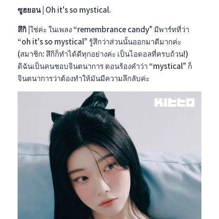
ซูฮยอน |
Oh it's so mystical.
สึกิ |
ใช่ค่ะ ในเพลง “
remembrance candy”
มีพาร์ทที่ว่า
“oh it's so mystical” รู้สึกว่าส่วนนั้นออกมาดีมากค่ะ
(สมาชิก: สึกิก็ทำได้ดีทุกอย่างค่ะ เป็นไอดอลที่ครบถ้วน!)
ดิฉันเป็นคนชอบจินตนาการ ตอนร้องคำว่า “mystical” ก็
จินตนาการว่าต้องทำให้มันมีความลึกลับค่ะ