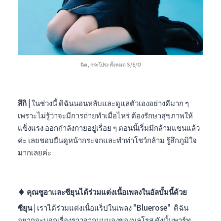
นิต, กระโปรง ทั้งหมด S/E/O
สึกิ |
ในช่วงนี้ ดิฉันนอนหลับและดูแลตัวเองอย่างดีมาก ๆ
เพราะไม่รู้ว่าจะมีการถ่ายทำเมื่อไหร่ ต้องรักษาสุขภาพให้
แข็งแรง ออกกำลังกายอยู่เรื่อย ๆ ตอนนี้เริ่มมีกล้ามแขนแล้ว
ค่ะ เลยชอบยืนดูหน้ากระจกและทำท่าโชว์กล้าม รู้สึกภูมิใจ
มากเลยค่ะ
♦︎
คุณซูอาและซียุนได้ร่วมแต่งเนื้อเพลงในอัลบั้มนี้ด้วย
ซียุน |
เราได้ร่วมแต่งเนื้อแร็ปในเพลง "Bluerose" ดิฉัน
อยากจะบอกเรื่องราวจากมุมมองของบลูโรส ดังนั้นพาร์ท