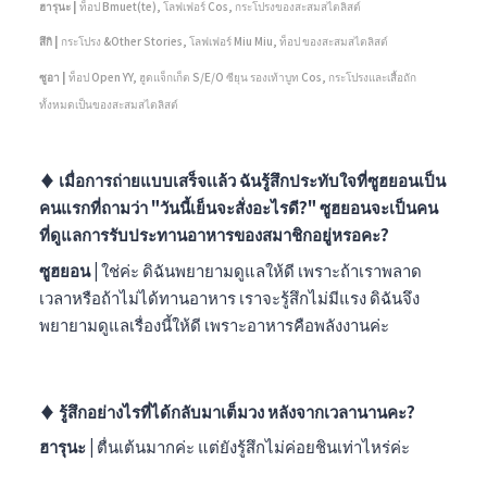
ฮารุนะ |
ท็อป Bmuet(te), โลฟเฟอร์ Cos, กระโปรงของสะสมสไตลิสต์
สึกิ |
กระโปรง &Other Stories, โลฟเฟอร์ Miu Miu, ท็อป ของสะสมสไตลิสต์
ซูอา |
ท็อป Open YY, ฮูดแจ็กเก็ต S/E/O ซียุน รองเท้าบูท Cos, กระโปรงและเสื้อถัก
ทั้งหมดเป็นของสะสมสไตลิสต์
♦︎ เมื่อการถ่ายแบบเสร็จเเล้ว ฉันรู้สึกประทับใจที่ซูฮยอนเป็น
คนแรกที่ถามว่า "วันนี้เย็นจะสั่งอะไรดี?" ซูฮยอนจะเป็นคน
ที่ดูแลการรับประทานอาหารของสมาชิกอยู่หรอคะ?
ซูฮยอน |
ใช่ค่ะ ดิฉันพยายามดูแลให้ดี เพราะถ้าเราพลาด
เวลาหรือถ้าไม่ได้ทานอาหาร เราจะรู้สึกไม่มีแรง ดิฉันจึง
พยายามดูแลเรื่องนี้ให้ดี เพราะอาหารคือพลังงานค่ะ
♦︎ รู้สึกอย่างไรที่ได้กลับมาเต็มวง หลังจากเวลานานคะ?
ฮารุนะ |
ตื่นเต้นมากค่ะ แต่ยังรู้สึกไม่ค่อยชินเท่าไหร่ค่ะ