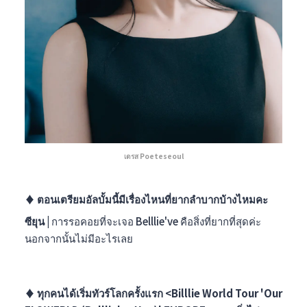
เดรส Poeteseoul
♦︎ ตอนเตรียมอัลบั้มนี้มีเรื่องไหนที่ยากลำบากบ้างไหมคะ
ซียุน |
การรอคอยที่จะเจอ
Belllie've
คือสิ่งที่ยากที่สุดค่ะ
นอกจากนั้นไม่มีอะไรเลย
♦︎ ทุกคนได้เริ่มทัวร์โลกครั้งแรก <Billlie World Tour 'Our