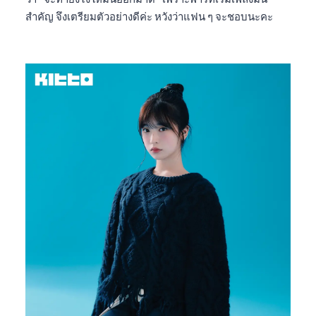
สำคัญ จึงเตรียมตัวอย่างดีค่ะ หวังว่าแฟน ๆ จะชอบนะคะ