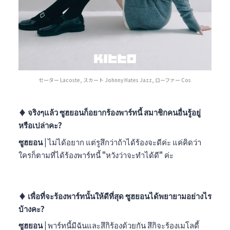
セーター Lacoste, スカート Johnny Hates Jazz, ローファー Cos
♦︎ จริงๆแล้ว ซูฮยอนก็อยากร้องพาร์ทนี้ สมาชิกคนอื่นรู้อยู่
หรือเปล่าคะ?
ซูฮยอน |
ไม่ได้อยาก แต่รูสึกว่าถ้าได้ร้องจะดีค่ะ แค่คิดว่า
ใครก็ตามที่ได้ร้องพาร์ทนี้ "หวังว่าจะทำได้ดี" ค่ะ
♦︎ เพื่อที่จะร้องพาร์ทนั้นให้ดีที่สุด ซูฮยอนได้พยายามอย่างไร
บ้างคะ?
ซูฮยอน |
พาร์ทนี้มีฉันและสึกิร้องด้วยกัน สึกิจะร้องเมโลดี้