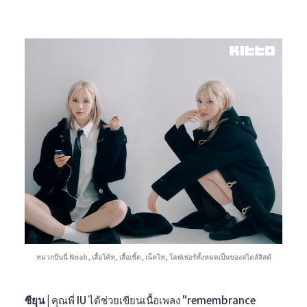
หมวกบีนนี่ Noah, เสื้อโค้ท, เสื้อเชิ้ต, เน็คไท, โลฟเฟอร์ทั้งหมดเป็นของสไตล์ลิสต์
ซียุน |
คุณพี่ IU ได้ช่วยเขียนเนื้อเพลง "remembrance