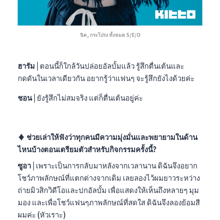
นิต, กระโปรง ทั้งหมด S/E/O
ฮารัม |
ตอนนี้ก็ใกล้วันปล่อยอัลบั้มแล้ว รู้สึกตื่นเต้นและ
กดดันในเวลาเดียวกัน อยากรู้ว่าแฟนๆ จะรู้สึกยังไงด้วยค่ะ
ชอน |
ยังรู้สึก
ไม่สมจริง
แต่ก็ตื่นเต้นอยู่ค่ะ
♦︎
ช่วยเล่าให้ฟังว่าทุกคนมีความมุ่งมั่นและพยายามในด้าน
ไหนบ้างตอนเตรียมตัวสำหรับกิจกรรมครั้งนี้?
ซูอา |
เพราะเป็นการกลับมาหลังจากเวลานาน ดิฉันจึงอยาก
โชว์ภาพลักษณ์ที่แตกต่างจากเดิม เลยลองไว้ผมยาวระหว่าง
ถ่ายมิวสิกวิดีโอและปกอัลบั้ม เพื่อแสดงให้เห็นถึงหลายๆ มุม
มอง และเพื่อโชว์แฟนๆภาพลักษณ์ที่สดใส ดิฉันจึงลองย้อมสี
ผมค่ะ (หัวเราะ)