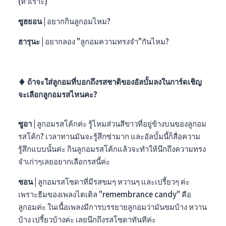
(หัวเราะ)
ซูฮยอน |
อยากกินลูกอมไหม?
ฮารุนะ |
อยากลอง "ลูกอมความทรงจำ"กันไหม?
♦︎ ถ้าจะใส่ลูกอมที่บอกถึงรสชาติของอัลบั้มลงในการ์ดเชิญ
จะเลือกลูกอมรสไหนคะ?
ซูอา |
ลูกอมรสโค้กค่ะ รู้ไหมส่วนสีขาวที่อยู่ข้างบนของลูกอม
รสโค้ก? เวลาทานมันจะรู้สึกซ่ามาก และอัลบั้มนี้ก็สื่อความ
รู้สึกแบบนั้นค่ะ กินลูกอมรสโค้กแล้วจะทำให้นึกถึงความทรง
จำเก่าๆเลยอยากเลือกรสนี้ค่ะ
ชอน |
ลูกอมรสโซดาที่มีรสขมๆ หวานๆ และเปรี้ยวๆ ค่ะ
เพราะธีมของเพลงไตเติล "
remembrance candy
" คือ
ลูกอมค่ะ
ในเนื้อเพลงมีการบรรยายลูกอมว่ามันขมบ้าง หวาน
บ้าง เปรี้ยวบ้างค่ะ เลยนึกถึงรสโซดาทันทีค่ะ