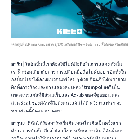
เดรสทูบท็อปMinju Kim, หมวก S/E/O, สนีกเกอร์ New Balance, เสื้อถักของสไตล์ลิสต์
ฮารัม |
ในอัลบั้มนี้เราต้องใช้ไมค์มือถือในการแสดง ดังนั้น
เราฝึกซ้อมเกี่ยวกับการการเปลี่ยนมือถือไมค์บ่อย ๆ อีกทั้งใน
อัลบั้มนี้ เราได้ลองแนวดนตรีใหม่ ๆ ด้วย ดิฉันจึงได้พยายาม
ฝึกทั้งการร้องและการแสดงค่ะ เพลง "trampoline" เป็น
เพลงแนวแจ๊สที่มีส่วนแร็ปและ Ad-lib ของพี่ซูฮยอน และ
ส่วน Scat ของดิฉันที่สื่อถึงแนวแจ๊สได้ดี หวังว่าแฟน ๆ จะ
ชอบส่วนนี้กันเยอะ ๆ นะคะ
ฮารุนะ |
ดิฉันได้ร้องพาร์ทเริ่มต้นเพลงไตเติลเป็นครั้งแรก
ตั้งแต่การบันทึกเสียงไปจนถึงการเรียนการเต้น ดิฉันคิดมา
ว่า "จะทำยังไงให้มันออกมาดี" เพราะพาร์ทเริ่มเพลงมัน