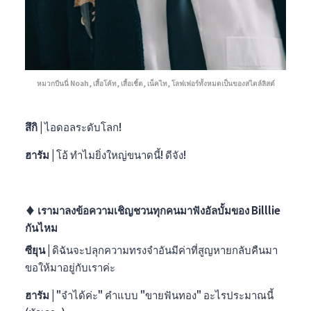
หมวกบีนนี่ Noah, เสื้อโค้ท, เสื้อเชิ้ต, เน็คไท, โลฟเฟอร์ทั้งหมดเป็นของสไตล์ลิสต์
สึกิ |
ไอดอลระดับโลก!
ฮารัม |
โอ้ ทำไมยิ่งใหญ่ขนาดนี้! ดีจัง!
♦︎ เรามาลงข้อความเชิญชวนทุกคนมาฟังอัลบั้มของ Billlie
กันไหม
ซียุน |
ดิฉันจะปลุกความทรงจำอันมีค่าที่สูญหายกลับคืนมา
ขอให้มาอยู่กับเราค่ะ
ฮารัม |
"จำได้ค่ะ" คำแบบ "ขายฟันทอง" อะไรประมาณนี้