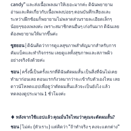
candy" และส่งเนื้อเพลงมาให้เยอะมากค่ะ ดิฉันพยายาม
อ่านและคิดเกี่ยวกับเนื้อเพลงบ่อยๆ ตอนบันทึกเสียงและ
ระหว่างฝึกซ้อมก็พยายามไม่พลาดส่วนรายละเอียดเล็กๆ
น้อยๆของเพลงค่ะ เพราะสมาชิกคนอื่นๆ เก่งกันมาก ดิฉันเลย
ต้องพยายามให้มากขึ้นค่ะ
ซูฮยอน |
ดิฉันคิดว่าการดูแลสุขภาพสำคัญมากสำหรับการ
คัมแบ็คและทำกิจกรรม เลยดูแลทั้งสุขภาพและสภาพผิว
อย่างจริงจังด้วยค่ะ
ชอน |
ครั้งนี้เป็นครั้งแรกที่ดิฉันตัดผมสั้น เป็นสิ่งที่ฉันไม่เคย
ทำมาก่อนเลย ตอนแรกกังวลมากว่าจะเข้ากับตัวเองไหม เลย
ดาวน์โหลดแอปเพื่อดูว่าตัดผมสั้นแล้วจะเป็นยังไง แล้ว
ทดลองดูประมาณ 1 ชั่วโมงค่ะ
♦︎
หลังจากใช้แอปแล้ว คุณมั่นใจไหมว่าคุณจะตัดผมสั้น?
ชอน |
ไม่ค่ะ (หัวเราะ) แต่คิดว่า "ถ้าทำจริง ๆ คงจะแตกต่าง"