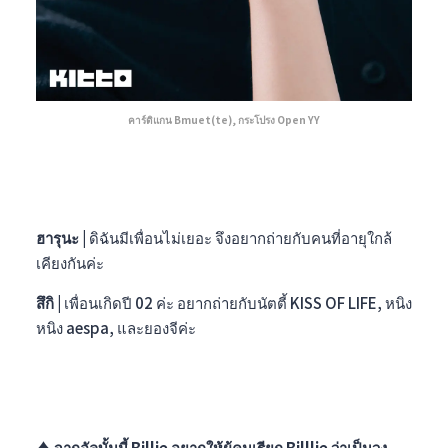
คาร์ดิแกน Bmuet(te), กระโปรง Open YY
ฮารุนะ |
ดิฉันมีเพื่อนไม่เยอะ จึงอยากถ่ายกับคนที่อายุใกล้
เคียงกันค่ะ
สึกิ |
เพื่อนเกิดปี 02 ค่ะ อยากถ่ายกับนัตตี้ KISS OF LIFE, หนิง
หนิง aespa, และยองจีค่ะ
♦︎ จากอัลบั้มนี้ Billie อยากให้ผู้คนเรียก Billlie ว่าเป็นวง