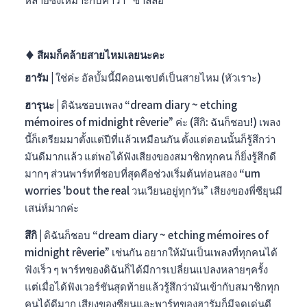
♦︎ สีผมก็คล้ายสายไหมเลยนะคะ
ฮารัม |
ใช่ค่ะ อัลบั้มนี้มีคอนเซปต์เป็นสายไหม (หัวเราะ)
ฮารุนะ |
ดิฉันชอบเพลง “dream diary ~ etching
mémoires of midnight rêverie” ค่ะ (สึกิ: ฉันก็ชอบ!) เพลง
นี้ก็เตรียมมาตั้งแต่ปีที่แล้วเหมือนกัน ตั้งแต่ตอนนั้นก็รู้สึกว่า
มันดีมากแล้ว แต่พอได้ฟังเสียงของสมาชิกทุกคน ก็ยิ่งรู้สึกดี
มากๆ ส่วนพาร์ทที่ชอบที่สุดคือช่วงเริ่มต้นท่อนสอง “um
worries 'bout the real วนเวียนอยู่ทุกวัน” เสียงของพี่ซียุนมี
เสน่ห์มากค่ะ
สึกิ |
ดิฉันก็ชอบ “dream diary ~ etching mémoires of
midnight rêverie” เช่นกัน อยากให้มันเป็นเพลงที่ทุกคนได้
ฟังเร็ว ๆ พาร์ทของดิฉันก็ได้มีการเปลี่ยนแปลงหลายๆครั้ง
แต่เมื่อได้ฟังเวอร์ชันสุดท้ายแล้วรู้สึกว่ามันเข้ากับสมาชิกทุก
คนได้ดีมาก เสียงของซียุนและพาร์ทของฮารัมก็มีจุดเด่นดี