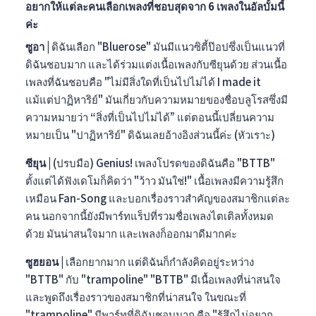
อยากให้แต่ละคนเลือกเพลงที่ชอบสุดจาก 6 เพลงในอัลบั้มนี้
ค่ะ
ซูอา |
ดิฉันเลือก "Bluerose" มันมีแนวซิตี้ป๊อปซึ่งเป็นแนวที่
ดิฉันชอบมาก และได้ร่วมแต่งเนื้อเพลงกับซียุนด้วย ส่วนเนื้อ
เพลงที่ฉันชอบคือ "ไม่มีสิ่งใดที่เป็นไปไม่ได้ I made it
แม้แต่ปาฏิหาริย์" มันเกี่ยวกับความหมายของชื่อบลูโรสซึ่งมี
ความหมายว่า “สิ่งที่เป็นไปไม่ได้” แต่ตอนนี้เปลี่ยนความ
หมายเป็น "ปาฏิหาริย์" ดิฉันเลยอ้างอิงส่วนนี้ค่ะ (หัวเราะ)
ซียุน |
(ปรบมือ) Genius! เพลงโปรดของดิฉันคือ "BTTB"
ตั้งแต่ได้ฟังเดโมก็คิดว่า "ว้าว มันใช่!" เนื้อเพลงมีความรู้สึก
เหมือน Fan-Song และบอกเรื่องราวสำคัญของสมาชิกแต่ละ
คน นอกจากนี้ยังมีพาร์ทแร็ปที่รวมชื่อเพลงไตเติลทั้งหมด
ด้วย มันน่าสนใจมาก และเพลงก็ออกมาดีมากค่ะ
ซูฮยอน |
เลือกยากมาก แต่ดิฉันก็กำลังคิดอยู่ระหว่าง
"BTTB" กับ "trampoline" "BTTB" มีเนื้อเพลงที่น่าสนใจ
และพูดถึงเรื่องราวของสมาชิกที่น่าสนใจ ในขณะที่
"trampoline" มีพาร์ทที่ดิฉันชอบมาก คือ "รู้สึกไม่อยาก