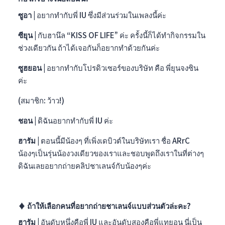
ซูอา |
อยากทำกับพี่ IU ซึ่งมีส่วนร่วมในเพลงนี้ค่ะ
ซียุน |
กับฮานึล “KISS OF LIFE” ค่ะ ครั้งนี้ก็ได้ทำกิจกรรมใน
ช่วงเดียวกัน ถ้าได้เจอกันก็อยากทำด้วยกันค่ะ
ซูฮยอน |
อยากทำกับโปรดิวเซอร์ของบริษัท คือ พี่ยุนจงซิน
ค่ะ
(สมาชิก: ว้าว!)
ชอน |
ดิฉันอยากทำกับพี่ IU ค่ะ
ฮารัม |
ตอนนี้มีน้องๆ ที่เพิ่งเดบิวต์ในบริษัทเรา ชื่อ ARrC
น้องๆเป็นรุ่นน้องวงเดียวของเราและชอบพูดถึงเราในที่ต่างๆ
ดิฉันเลยอยากถ่ายคลิปชาเลนจ์กับน้องๆค่ะ
♦︎ ถ้าให้เลือกคนที่อยากถ่ายชาเลนจ์แบบส่วนตัวล่ะคะ?
ฮารัม |
อันดับหนึ่งคือพี่ IU และอันดับสองคือพี่แทยอน นี่เป็น