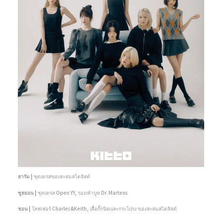
ฮารัม |
ชุดเดรสของสะสมสไตลิสต์
ซูฮยอน |
ชุดเดรส Open YY, รองเท้าบูท Dr. Martens
ชอน |
โลฟเฟอร์ Charles&Keith, เสื้อกั๊กนิตและกระโปรง ของสะสมสไตลิสต์