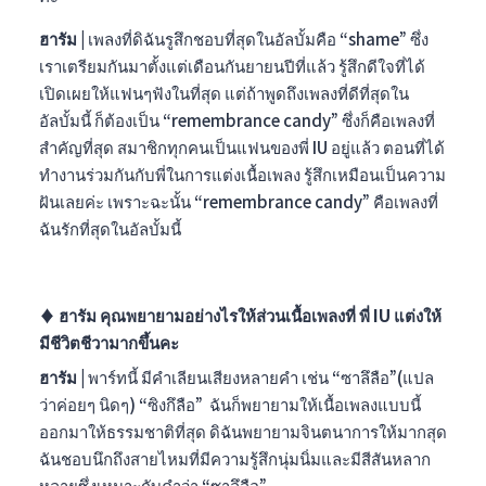
ฮารัม |
เพลงที่ดิฉันรูสึกชอบที่สุดในอัลบั้มคือ “shame” ซึ่ง
เราเตรียมกันมาตั้งแต่เดือนกันยายนปีที่แล้ว รู้สึกดีใจที่ได้
เปิดเผยให้แฟนๆฟังในที่สุด แต่ถ้าพูดถึงเพลงที่ดีที่สุดใน
อัลบั้มนี้ ก็ต้องเป็น “
remembrance candy
” ซึ่งก็คือเพลงที่
สำคัญที่สุด สมาชิกทุกคนเป็นแฟนของพี่ IU อยู่แล้ว ตอนที่ได้
ทำงานร่วมกันกับพี่ในการแต่งเนื้อเพลง รู้สึกเหมือนเป็นความ
ฝันเลยค่ะ เพราะฉะนั้น “
remembrance candy
” คือเพลงที่
ฉันรักที่สุดในอัลบั้มนี้
♦︎ ฮารัม คุณพยายามอย่างไรให้ส่วนเนื้อเพลงที่ พี่ IU แต่งให้
มีชีวิตชีวามากขึ้นคะ
ฮารัม |
พาร์ทนี้ มีคำเลียนเสียงหลายคำ เช่น “ซาลึลือ”(แปล
ว่าค่อยๆ นิดๆ) “ซิงกึลือ” ฉันก็พยายามให้เนื้อเพลงแบบนี้
ออกมาให้ธรรมชาติที่สุด ดิฉันพยายามจินตนาการให้มากสุด
ฉันชอบนึกถึงสายไหมที่มีความรู้สึกนุ่มนิ่มและมีสีสันหลาก
หลายซึ่งเหมาะกับคำว่า “ซาลึลือ”