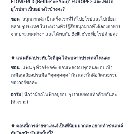
FLOWERLD (Belllie've You)' EUROPE> และเพิ่งไป
ยุโรปมา เป็นอย่างไรบ้างคะ?
ชอน |
สนุกมากค่ะ เป็นครั้งแรกที่ได้ไปยุโรปและไปเยี่ยม
หลายๆประเทศ ในระหว่างทัวร์รู้สึกสนุกมากที่ได้ลองอาหาร
จากประเทศต่าง ๆ และได้พบกับ
Belllie've
ที่ยุโรปด้วยค่ะ
♦︎ แฟนที่น่าประทับใจที่สุด ได้พบจากประเทศไหนคะ
ชอน |
แฟน ๆ ที่วอร์ซอค่ะ ตอนเพลงจบ ทุกคนจะตบเท้า
เหมือนเสียงปรบมือ “ตุดตุดตุด” กัน และนั่นคือวัฒนธรรม
ของวอร์ซอค่ะ
ฮารัม |
นึกว่ามีรถไฟฟ้าอยู่รอบ ๆ เราเลยตบเท้าด้วยกันค่ะ
(หัวเราะ)
♦︎ ตอนนี้การถ่ายชาเลนจ์เป็นที่นิยมมากค่ะ อยากทำชาเลนจ์
กับใครบ้างในอัลบั้มนี้?