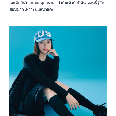
เลยตัดสินใจตัดผม ทุกคนบอกว่ามันเข้ากับดิฉัน ตอนนี้รู้สึก
ชอบมาก เพราะมันสบายค่ะ