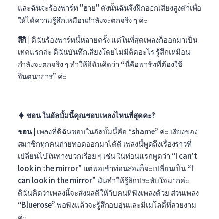
และฉันจะร้องพาร์ท "ฮาย" ดังนั้นฉันจึงฝึกออกเสียงสูงตำ่เพื่อ
ให้ได้ความรู้สึกเหมือนกำลังจะตกจริง ๆ ค่ะ
สึกิ |
ดิฉันร้องพาร์ทนี้หลายครั้ง แต่ในที่สุดเพลงก็ออกมาเป็น
เทคแรกค่ะ ดิฉันบันทึกเสียงโดยไม่มีคิดอะไร รู้สึกเหมือน
กำลังจะตกจริง ๆ ทำให้ดิฉันคิดว่า “นี่คือพาร์ทที่ต้องใช้
จินตนาการ” ค่ะ
♦︎
ชอน ในอัลบั้มนี้คุณชอบเพลงไหนที่สุดคะ?
ชอน |
เพลงที่ดิฉันชอบในอัลบั้มนี้คือ “shame” ค่ะ เสียงของ
สมาชิกทุกคนถ่ายทอดออกมาได้ดี เพลงนี้พูดถึงเรื่องราวที่
เปลี่ยนไปในทางบวกเรื่อย ๆ เช่น ในท่อนแรกพูดว่า “I can't
look in the mirror” แต่พอเข้าท่อนสองก็จะเปลี่ยนเป็น “I
can look in the mirror” มันทำให้รู้สึกประทับใจมากค่ะ
ดิฉันคิดว่าเพลงนี้จะส่งผลดีให้กับคนที่ฟังเพลงด้วย ส่วนเพลง
“Bluerose” พอฟังแล้วจะรู้สึกอบอุ่นและมีเมโลดี้ที่สวยงาม
ค่ะ