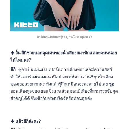
คาร์ดิแกน Bmuet(te), กระโปรง Open YY
♦︎ งั้น สึกิช่วยบอกจุดเด่นของน้ำเสียงสมาชิกแต่ละคนหน่อย
ได้ไหมคะ?
สึกิ |
ซูอาเป็นเมนแร็ปเปอร์แต่ว่าเสียงของเธอมีความฮัสกี้
ทำให้เวลาร้องเพลงแนวป๊อป จะเท่ห์มาก ส่วนซียุนน้ำเสียง
ของเธอสวยมากค่ะ ฟังแล้วรู้สึกเหมือนจะละลายไปเลย ซูฮ
ยอนเสียงสูงของเธอแข็งแรง ส่วนชอนมีเสียงที่สามารถจับจุด
สำคัญได้ดี ซึ่งเข้ากับช่วงบริดจ์หรือท่อนฮุคค่ะ
♦︎ แล้วสึกิล่ะคะ?