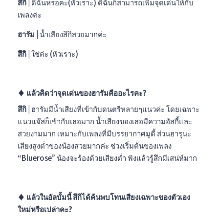
สึกิ |
ดิฉันหรอคะ(หัวเราะ) ดิฉันก็สามารถเพิ่มจุดเด่นให้กับ
เพลงค่ะ
ฮารัม |
น้ำเสียงสึกิสวยมากค่ะ
สึกิ |
ใช่ค่ะ (หัวเราะ)
♦︎
แล้วคิดว่าจุดเด่นของฮารัมคืออะไรคะ?
สึกิ |
ฮารัมมีน้ำเสียงที่เข้ากับดนตรีหลายๆแนวค่ะ โดยเฉพาะ
แนวแจ๊สก็เข้ากับเธอมาก น้ำเสียงของเธอมีความฮัสกี้และ
สวยงามมาก เหมาะกับเพลงที่มีบรรยากาศมูดี้ ส่วนฮารุนะ
เสียงสูงต่ำของน้องสวยมากค่ะ ช่วงเริ่มต้นของเพลง
“Bluerose” น้องจะร้องด้วยเสียงต่ำ ฟังแล้วรู้สึกมีเสน่ห์มาก
♦︎ แล้วในอัลบั้มนี้ สึกิได้ค้นพบโทนเสียงเฉพาะของตัวเอง
ใหม่หรือเปล่าคะ?