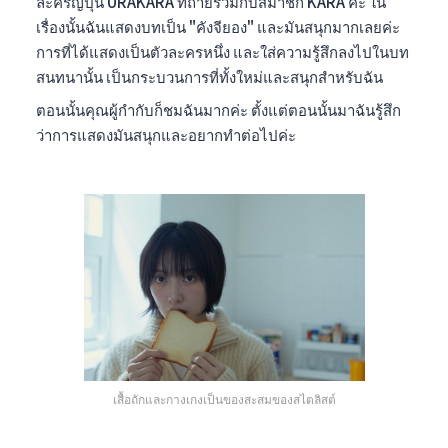
ละครญี่ปุ่น URAKARA ที่ถ่ายร่วมกับสมาชิก KARA ค่ะ ใน
เรื่องนั้นฉันแสดงบทเป็น "คังจียอง" และมันสนุกมากเลยค่ะ
การที่ได้แสดงเป็นตัวละครหนึ่ง และใส่ความรู้สึกลงไปในบท
สนทนานั้น เป็นกระบวนการที่ทั้งใหม่และสนุกสำหรับฉัน
ตอนนั้นคุณผู้กำกับก็ชมฉันมากค่ะ ตั้งแต่ตอนนั้นมาฉันรู้สึก
ว่าการแสดงมันสนุกและอยากทำต่อไปค่ะ
เสื้อถักและกางเกงเป็นของสะสมของสไตลิสต์