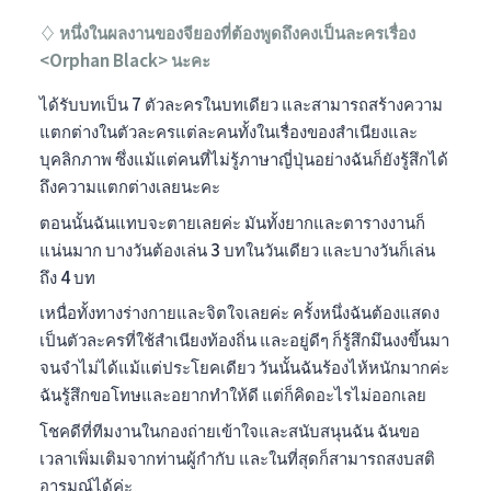
♢ หนึ่งในผลงานของจียองที่ต้องพูดถึงคงเป็นละครเรื่อง
<Orphan Black> นะคะ
ได้รับบทเป็น 7 ตัวละครในบทเดียว และสามารถสร้างความ
แตกต่างในตัวละครแต่ละคนทั้งในเรื่องของสำเนียงและ
บุคลิกภาพ ซึ่งแม้แต่คนที่ไม่รู้ภาษาญี่ปุ่นอย่างฉันก็ยังรู้สึกได้
ถึงความแตกต่างเลยนะคะ
ตอนนั้นฉันแทบจะตายเลยค่ะ มันทั้งยากและตารางงานก็
แน่นมาก บางวันต้องเล่น 3 บทในวันเดียว และบางวันก็เล่น
ถึง 4 บท
เหนื่อทั้งทางร่างกายและจิตใจเลยค่ะ ครั้งหนึ่งฉันต้องแสดง
เป็นตัวละครที่ใช้สำเนียงท้องถิ่น และอยู่ดีๆ ก็รู้สึกมึนงงขึ้นมา
จนจำไม่ได้แม้แต่ประโยคเดียว วันนั้นฉันร้องไห้หนักมากค่ะ
ฉันรู้สึกขอโทษและอยากทำให้ดี แต่ก็คิดอะไรไม่ออกเลย
โชคดีที่ทีมงานในกองถ่ายเข้าใจและสนับสนุนฉัน ฉันขอ
เวลาเพิ่มเติมจากท่านผู้กำกับ และในที่สุดก็สามารถสงบสติ
อารมณ์ได้ค่ะ