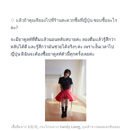
♢ แล้วถ้าคุณจียองไปที่ร้านสะดวกซื้อที่ญี่ปุ่น ชอบซื้ออะไร
คะ?
จะมียาคูลท์ที่ดื่มแล้วนอนหลับสบายค่ะ ลองดื่มแล้วรู้สึกว่า
หลับได้ดี และรู้สึกว่ามันช่วยได้จริงๆ ค่ะ เพราะงั้นเวลาไป
ญี่ปุ่น ดิฉันจะต้องซื้อยาคูลท์ตัวนี้ทุกครั้งเลยค่ะ
เสื้อยืดจาก S/E/O, กระโปรงจาก Sandy Liang, ถุงเท้าจากคอลเลกชันของ