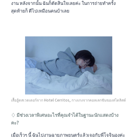
งาน หลังจากนั้น ฉันก็ตัดสินใจเลยค่ะ ในการถ่ายทำครั้ง
สุดท้ายก็ ตีไปเหมือนคนบ้าเลย
เสื้อฮู้ดสเวตเตอร์จาก Hotel Cerritos, กางเกงจากคอลเลกชันของสไตลิสต์
♢ มีช่วงเวลาพิเศษอะไรที่คุณจำได้ในฐานะนักแสดงบ้าง
คะ?
เมื่อเร็วๆ นี้ ฉันไปงานฉายภาพยนตร์แล้วเจอกับพี่โจจินอุงค่ะ