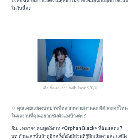
ในวันนี้ค่ะ
เสื้อเชิ้ตและกางเกงยีนส์จาก S/E/O
♢ คุณเคยแสดงบทบาทที่หลากหลายมานคะ มีตัวละครไหน
ในผลงานที่คุณอยากชมตัวเองบ้างคะ?
อืม... หลายๆ คนพูดถึงบท <Orphan Black> ที่ฉันแสดง 7
บท ตัวละครนั้นถ้าดูอีกครั้งก็ยังมีส่วนที่รู้สึกเสียดายค่ะ แต่ถึง