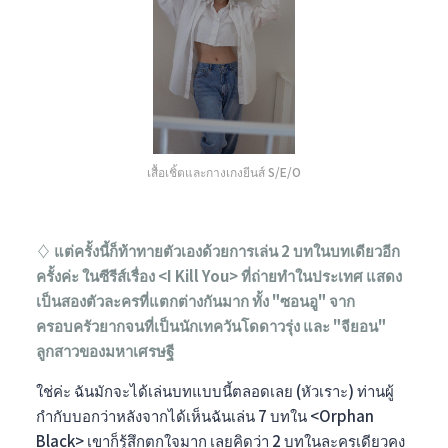
เสื้อเชิ้ตและกางเกงยีนส์ S/E/O
♢ แต่ครั้งนี้ก็ท้าทายตัวเองด้วยการเล่น 2 บทในบทเดียวอีก
ครั้งค่ะ ในซีรีส์เรื่อง <I Kill You> ที่ถ่ายทำในประเทศ
แสดง
เป็นสองตัวละครที่แตกต่างกันมาก ทั้ง "ซอนอู" จาก
ครอบครัวยากจนที่เป็นนักเทควันโดดาวรุ่ง และ "จียอน"
ลูกสาวของมหาเศรษฐี
ใช่ค่ะ ฉันมักจะได้เล่นบทแบบนี้ตลอดเลย (หัวเราะ) ท่านผู้
กำกับบอกว่าหลังจากได้เห็นฉันเล่น 7 บทใน <Orphan
Black> เขาก็รู้สึกตกใจมาก เลยคิดว่า 2 บทในละครเดียวคง