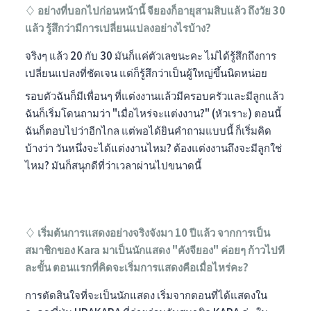
♢ อย่างที่บอกไปก่อนหน้านี้ จียองก็อายุสามสิบแล้ว ถึงวัย 30
แล้ว รู้สึกว่ามีการเปลี่ยนแปลงอย่างไรบ้าง?
จริงๆ แล้ว 20 กับ 30 มันก็แค่ตัวเลขนะคะ ไม่ได้รู้สึกถึงการ
เปลี่ยนแปลงที่ชัดเจน แต่ก็รู้สึกว่าเป็นผู้ใหญ่ขึ้นนิดหน่อย
รอบตัวฉันก็มีเพื่อนๆ ที่แต่งงานแล้วมีครอบครัวและมีลูกแล้ว
ฉันก็เริ่มโดนถามว่า "เมื่อไหร่จะแต่งงาน?" (หัวเราะ) ตอนนี้
ฉันก็ตอบไปว่าอีกไกล แต่พอได้ยินคำถามแบบนี้ ก็เริ่มคิด
บ้างว่า วันหนึ่งจะได้แต่งงานไหม? ต้องแต่งงานถึงจะมีลูกใช่
ไหม? มันก็สนุกดีที่ว่าเวลาผ่านไปขนาดนี้
♢ เริ่มต้นการแสดงอย่างจริงจังมา 10 ปีแล้ว จากการเป็น
สมาชิกของ Kara มาเป็นนักแสดง "คังจียอง" ค่อยๆ ก้าวไปที
ละขั้น ตอนแรกที่คิดจะเริ่มการแสดงคือเมื่อไหร่คะ?
การตัดสินใจที่จะเป็นนักแสดง เริ่มจากตอนที่ได้แสดงใน