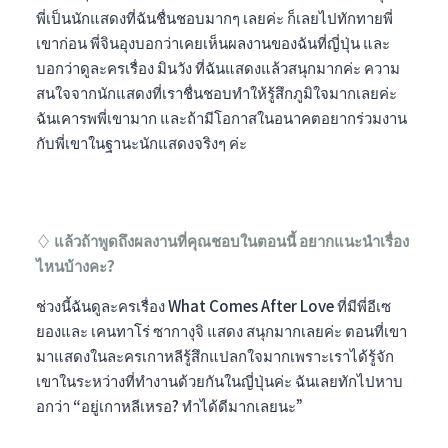
พี่เป็นนักแสดงที่ฉันชื่นชอบมากๆ เลยค่ะ ก็เลยไปทักทายพี่
เขาก่อน พี่จินอุงบอกว่าเคยเห็นผลงานของฉันที่ญี่ปุ่น และ
บอกว่าดูละครเรื่อง มินวัง ที่ฉันแสดงแล้วสนุกมากค่ะ ความ
สนใจจากนักแสดงที่เราชื่นชอบทำให้รู้สึกภูมิใจมากเลยค่ะ
ฉันเคารพพี่เขามาก และถ้ามีโอกาสในอนาคตอยากร่วมงาน
กับพี่เขาในฐานะนักแสดงจริงๆ ค่ะ
♢ แล้วถ้าพูดถึงผลงานที่คุณชอบในตอนนี้ อยากแนะนำเรื่อง
ไหนบ้างคะ?
ช่วงนี้ฉันดูละครเรื่อง What Comes After Love ที่มีพี่อีเซ
ยองและ เคนทาโร่ ซากางุจิ แสดง สนุกมากเลยค่ะ ตอนที่เขา
มาแสดงในละครเกาหลีรู้สึกแปลกใจมากเพราะเราได้รู้จัก
เขาในระหว่างที่ทำงานด้วยกันในญี่ปุ่นค่ะ ฉันเลยทักไปหาบ
อกว่า “อยู่เกาหลีเหรอ? ทำได้ดีมากเลยนะ”